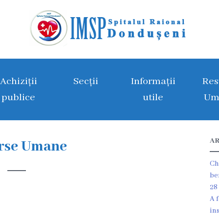
Achiziții
Secții
Informații
Res
publice
utile
Um
AR
rse Umane
Ch
be
28
A 
in