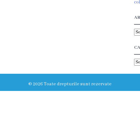
co
AR
Ar
CA
Ca
© 2026 Toate drepturile sunt rezervate