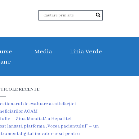
urse
Media
Linia Verde
ane
TICOLE RECENTE
estionarul de evaluare a satisfacției
neficiarilor AOAM
 iulie – Ziua Mondială a Hepatitei
fost lansată platforma „Vocea pacientului” – un
strument digital inovator creat pentru