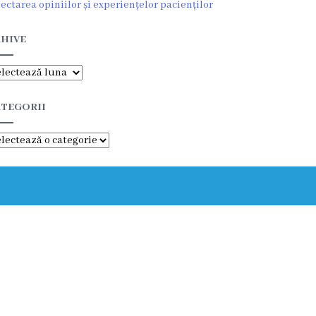
lectarea opiniilor și experiențelor pacienților
HIVE
hive
TEGORII
tegorii