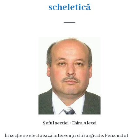
s
scheletică
t
o
r
i
a
O
r
g
a
n
Șeful secției : Chira Alexei
i
În secție se efectuează intervenții chirurgicale. Personalul