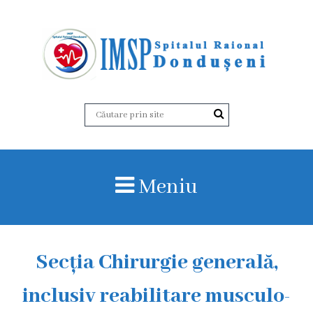
D
e
s
p
r
Meniu
e
n
o
Secția Chirurgie generală,
i
inclusiv reabilitare musculo-
I