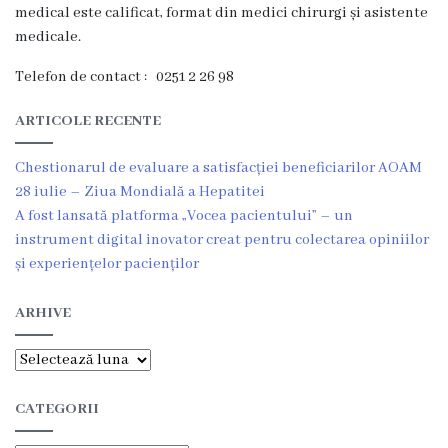
g
medical este calificat, format din medici chirurgi și asistente
medicale.
r
Telefon de contact : 0251 2 26 98
a
m
ARTICOLE RECENTE
a
Chestionarul de evaluare a satisfacției beneficiarilor AOAM
28 iulie – Ziua Mondială a Hepatitei
C
A fost lansată platforma „Vocea pacientului” – un
instrument digital inovator creat pentru colectarea opiniilor
o
și experiențelor pacienților
n
ARHIVE
d
u
Arhive
c
CATEGORII
e