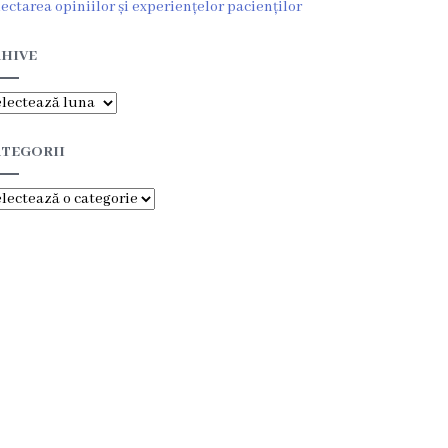
lectarea opiniilor și experiențelor pacienților
HIVE
hive
TEGORII
tegorii