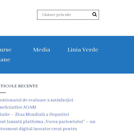
urse
Media
Linia Verde
ane
TICOLE RECENTE
estionarul de evaluare a satisfacției
neficiarilor AOAM
 iulie – Ziua Mondială a Hepatitei
fost lansată platforma „Vocea pacientului” – un
strument digital inovator creat pentru