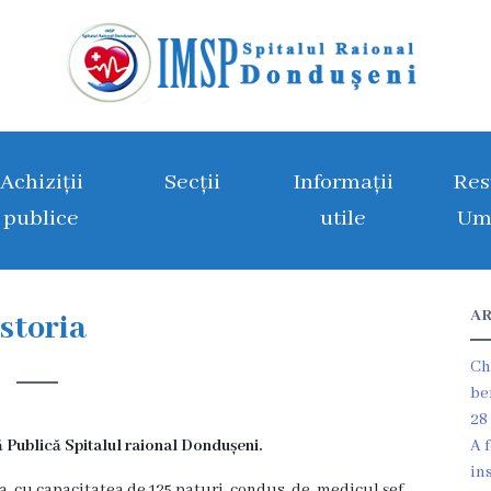
Achiziții
Secții
Informații
Res
publice
utile
Um
AR
Istoria
Ch
be
28
ă Publică
Spitalul raional Dondușeni
.
A 
in
ova cu capacitatea de 125 paturi condus de medicul şef