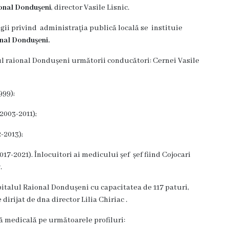
aional Donduşeni
, director Vasile Lisnic.
gii privind administraţia publică locală se instituie
onal Donduşeni.
l raional Dondușeni următorii conducători: Cernei Vasile
999);
2003-2011);
-2013);
7-2021). Înlocuitori ai medicului șef șef fiind Cojocari
.
talul Raional Dondușeni cu capacitatea de 117 paturi,
dirijat de dna director Lilia Chiriac .
ă medicală pe următoarele profiluri: