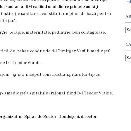
co
ui sanitar al RM ca fiind unul dintre primele unităţi
instituție sanitare a constituit un pilon de bază pentru
AR
din țară.
Ar
rgie, terapie, maternitate, pediatrie, boli contagioase,
CA
ricii de zahăr condus de d-l Timirgaz Vasilii medic şef.
Ca
ne D-l Teodor Vrabie .
uşeni şi s-a început construcţia spitalului-tip cu
70 medic şef a spitalului raional fiind D-l Teodor Vrabie.
rganizat în Spital de Sector Donduşeni, director