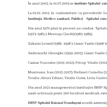
g
În anul 2003, la 01.07.2003 se
instituie Spitalul r
r
La 02.01. 2004 în conformitate cu prevederile Le
Instituţia Medico-sanitară Publică -Spitalul rai
a
m
Din anul 1970 pînă în prezent au condus Spitalu
(1974-1983 ); Mereuţa Clavdii(1983-1985);
a
Zaharia Leonid (1985- 1998 ); Lisnic Vasile (1998-1
C
Andronachi Gheorghe (1999-2003), Lisnic Vasile (
o
Casian Veaceslav (2011-2012); Pricop Vitalie (2012
n
Munteanu Ivan (2013-2017); Stefanet Corneliu (201
d
Teodor ,Alexei Edinac, Vitalie Gorin, Liviu Guriev
u
Din anul 2021 managementul instituției IMSP-Spi
c
unde activează peste 200 lucrători medicali, este 
e
IMSP-Spitalul Raional Dondușeni
acordă asistenț