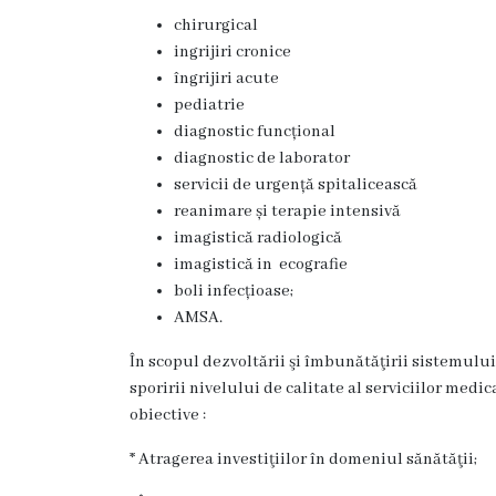
r
chirurgical
e
ingrijiri cronice
îngrijiri acute
a
pediatrie
diagnostic funcțional
C
diagnostic de laborator
servicii de urgență spitalicească
o
reanimare și terapie intensivă
n
imagistică radiologică
imagistică in ecografie
t
boli infecțioase;
a
AMSA.
c
În scopul dezvoltării şi îmbunătăţirii sistemului
t
sporirii nivelului de calitate al serviciilor medi
obiective :
e
* Atragerea investiţiilor în domeniul sănătăţii;
S