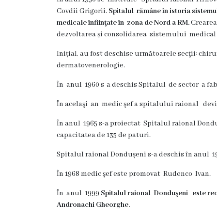
s
Covdii Grigorii.
Spitalul rămâne în istoria sistemul
t
medicale înfiinţate în zona de Nord a RM.
Crearea 
dezvoltarea și consolidarea sistemului medical 
o
Inițial, au fost deschise următoarele secţii: chiru
r
dermatovenerologie.
i
În anul 1960 s-a deschis Spitalul de sector a fab
a
În acelaşi an medic şef a spitalului raional devi
O
În anul 1965 s-a proiectat Spitalul raional Dond
r
capacitatea de 135 de paturi.
g
Spitalul raional Dondușeni s-a deschis în anul 19
a
În 1968 medic șef este promovat Rudenco Ivan.
n
În anul 1999
Spitalul raional Donduşeni este reo
i
Andronachi Gheorghe.