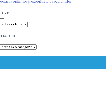
lectarea opiniilor și experiențelor pacienților
HIVE
hive
TEGORII
tegorii