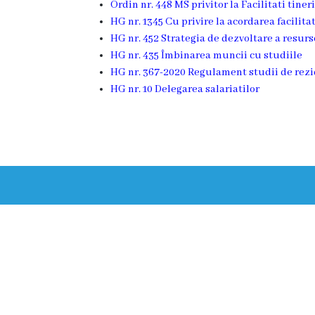
Ordin nr. 448 MS privitor la Facilitati tineri
s
HG nr. 1345 Cu privire la acordarea facilitat
t
HG nr. 452 Strategia de dezvoltare a resur
HG nr. 435 Îmbinarea muncii cu studiile
o
HG nr. 367-2020 Regulament studii de rezi
r
HG nr. 10 Delegarea salariatilor
i
a
O
r
g
a
n
i