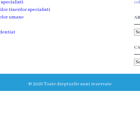
 specialisti
co
ilor tinerilor specialisti
selor umane
AR
Ar
dentiat
CA
Ca
© 2026 Toate drepturile sunt rezervate