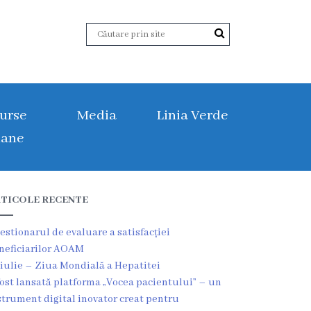
urse
Media
Linia Verde
ane
TICOLE RECENTE
estionarul de evaluare a satisfacției
neficiarilor AOAM
 iulie – Ziua Mondială a Hepatitei
fost lansată platforma „Vocea pacientului” – un
strument digital inovator creat pentru