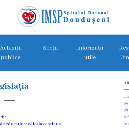
Achiziții
Secții
Informații
Res
publice
utile
Um
AR
gislația
Ch
be
28
edic
A 
i de educatie medicala continua
in