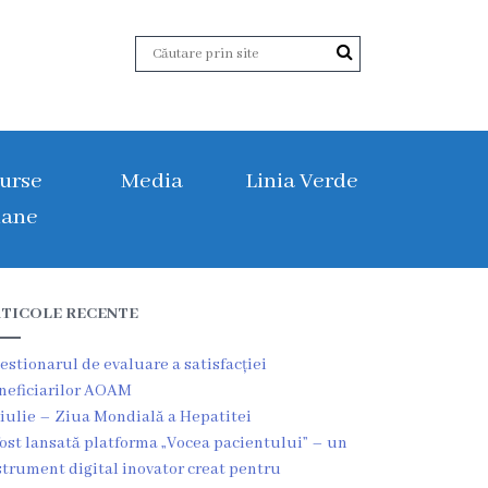
urse
Media
Linia Verde
ane
TICOLE RECENTE
estionarul de evaluare a satisfacției
neficiarilor AOAM
 iulie – Ziua Mondială a Hepatitei
fost lansată platforma „Vocea pacientului” – un
strument digital inovator creat pentru