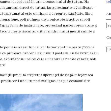
 de oameni decedează în urma consumului de tutun. Din
co
consumului direct de tutun, iar aproximativ 1,2 milioane –
utun. Fumatul este un risc major pentru sănătate, fiind
AR
oronariene, boli pulmonare cronice obstructive și boli
Ar
 grav femeile însărcinate, provocând nașteri premature și
ăscuți crește riscul apariției sindromului morții subite a
CA
e poluare a aerului de la interior: contine peste 7000 de
Ca
 ca provoaca cancer. Desi fumul poate sa nu fie vizibil sau
, expunandu-i pe cei care il inspira la risc de cancer, boli
are.
ătății, precum creșterea speranței de viață, micșorarea
l producerii unei tumori maligne, dar și o economisire