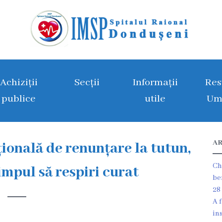
Achiziții
Secții
Informații
Res
publice
utile
Um
AR
ională de renunțare la tutun,
Ch
impul să respiri curat
be
28
A 
in