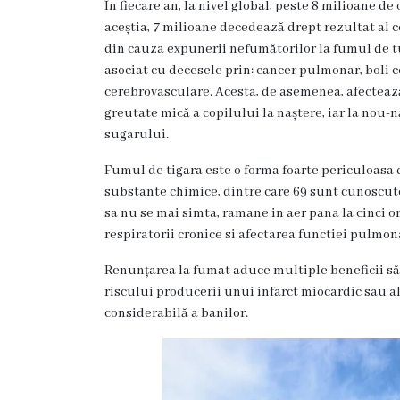
În fiecare an, la nivel global, peste 8 milioane
s
aceștia, 7 milioane decedează drept rezultat al 
t
din cauza expunerii nefumătorilor la fumul de t
asociat cu decesele prin: cancer pulmonar, boli c
o
cerebrovasculare. Acesta, de asemenea, afectează
r
greutate mică a copilului la naștere, iar la nou-n
sugarului.
i
a
Fumul de tigara este o forma foarte periculoasa d
substante chimice, dintre care 69 sunt cunoscute
sa nu se mai simta, ramane in aer pana la cinci ore
O
respiratorii cronice si afectarea functiei pulmon
r
Renunțarea la fumat aduce multiple beneficii săn
g
riscului producerii unui infarct miocardic sau a
a
considerabilă a banilor.
n
i