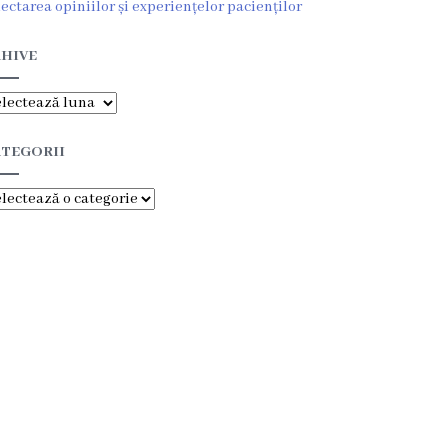
lectarea opiniilor și experiențelor pacienților
HIVE
hive
TEGORII
tegorii