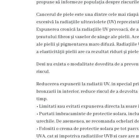
propune să informeze populația despre riscurile 
s
t
Cancerul de piele este una dintre cele mai răsp
excesivă la radiațiile ultraviolete (UV) reprezintă
o
Expunerea cronică la radiațiile UV provoacă, de a
r
țesutului fibros și vaselor de sânge ale pielii. A
ale pielii și pigmentarea maro difuză. Radiațiile
i
a elasticității pielii are ca rezultat riduri și piel
a
Desi nu exista o modalitate dovedita de a preveni
riscul.
O
Reducerea expunerii la radiatii UV, in special pr
r
bronzarii in interior, reduce riscul de a dezvolt
g
timp.
• Limitati sau evitati expunerea directa la soare i
a
• Purtati imbracaminte de protectie solara, inclus
n
urechile. De asemenea, se recomanda ochelari de
• Folositi o crema de protectie solara pe tot parc
i
UVA, cat si impotriva radiatiilor UVB si care are 