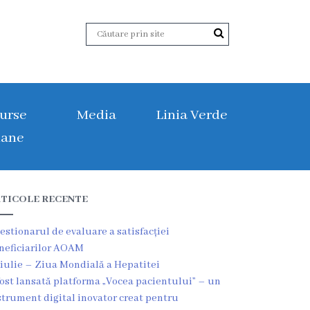
urse
Media
Linia Verde
ane
TICOLE RECENTE
estionarul de evaluare a satisfacției
neficiarilor AOAM
 iulie – Ziua Mondială a Hepatitei
fost lansată platforma „Vocea pacientului” – un
strument digital inovator creat pentru