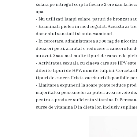
g
solara pe intregul corp la fiecare 2 ore sau la f
apa.
r
• Nu utilizati lampi solare, paturi de bronzat sa
a
• Examinati pielea in mod regulat. Aceasta ar tr
domeniul sanatatii si autoexaminari.
m
• In cercetare, administrarea a 500 mg de nicoti
a
doua ori pe zi, a aratat o reducere a cancerului 
au avut 2 sau mai multe tipuri de cancer de piele
C
• Activitatea sexuala cu cineva care are HPV este
diferite tipuri de HPV, numite tulpini. Cercetar
o
tipuri de cancer. Exista vaccinuri disponibile pe
n
• Limitarea expunerii la soare poate reduce prod
majoritatea persoanelor ar putea avea nevoie do
d
pentru a produce suficienta vitamina D. Persoane
u
surse de vitamina D in dieta lor, inclusiv suplim
c
e