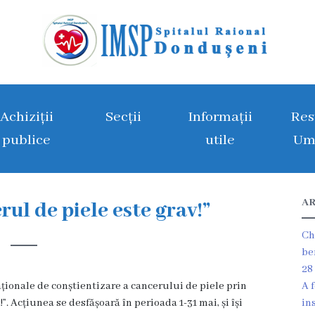
Achiziții
Secții
Informații
Res
publice
utile
Um
AR
ul de piele este grav!”
Ch
be
28
ționale de conștientizare a cancerului de piele prin
A 
. Acțiunea se desfășoară în perioada 1-31 mai, și își
in