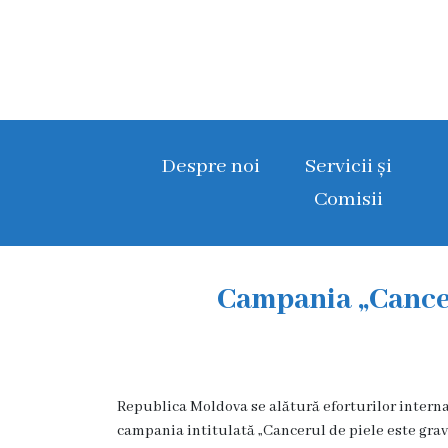
D
e
s
Despre noi
Servicii și
p
Comisii
r
e
Campania „Cancer
n
o
i
Republica Moldova se alătură eforturilor interna
I
campania intitulată „Cancerul de piele este grav!”