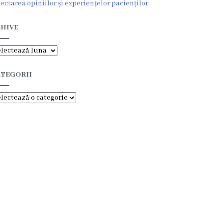
lectarea opiniilor și experiențelor pacienților
HIVE
hive
TEGORII
tegorii