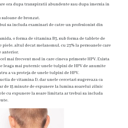
iecare ora dupa transpiratii abundente sau dupa imersia in
u saloane de bronzat.
ebui sa includa examinari de catre un profesionist din
namida, o forma de vitamina B3, sub forma de tablete de
de piele, altul decat melanomul, cu 23% la persoanele care
 anterior.
 cel mai frecvent mod in care cineva primeste HPV. Exista
ile leaga mai puternic unele tulpini de HPV de anumite
ntru a va proteja de unele tulpini de HPV.
uctia de vitamina D, dar unele cercetari sugereaza ca
ar de 15 minute de expunere la lumina soarelui zilnic
le cu expunere la soare limitata ar trebui sa includa
ente.