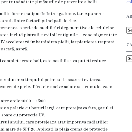
pentru sănătate și măsurile de prevenire a bolii.
co
ândite forme maligne în întreaga lume, iar expunerea
AR
 unul dintre factorii principali de risc.
semenea, o serie de modificări degenerative ale celulelor,
Ar
cestea includ pistruii, nevii și lentiginile – zone pigmentate
 UV accelerează îmbătrânirea pielii, iar pierderea treptată
CA
e uscată, aspră.
Ca
 complet aceste boli, este posibil sa va puteti reduce
in reducerea timpului petrecut la soare si evitarea
a cancer de piele. Efectele nocive solare se acumuleaza in
ntre orele 10:00 – 16:00.
iv o palarie cu boruri largi, care protejeaza fata, gatul si
 soare cu protectie UV.
ursul anului, care protejeaza atat impotriva radiatiilor
mai mare de SPF 30. Aplicati la plaja crema de protectie