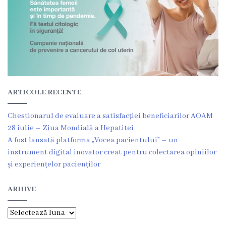
e
r
v
i
c
ARTICOLE RECENTE
i
Chestionarul de evaluare a satisfacției beneficiarilor AOAM
i
28 iulie – Ziua Mondială a Hepatitei
ș
A fost lansată platforma „Vocea pacientului” – un
instrument digital inovator creat pentru colectarea opiniilor
i
și experiențelor pacienților
C
ARHIVE
o
m
Arhive