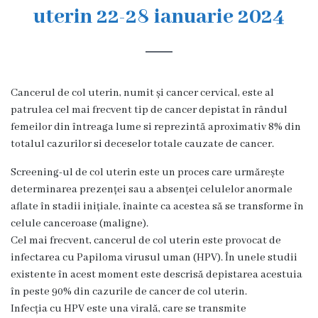
s
uterin 22-28 ianuarie 2024
t
o
r
Cancerul de col uterin, numit și cancer cervical, este al
i
patrulea cel mai frecvent tip de cancer depistat în rândul
femeilor din întreaga lume si reprezintă aproximativ 8% din
a
totalul cazurilor si deceselor totale cauzate de cancer.
O
Screening-ul de col uterin este un proces care urmărește
determinarea prezenței sau a absenței celulelor anormale
r
aflate în stadii inițiale, înainte ca acestea să se transforme în
g
celule canceroase (maligne).
Cel mai frecvent, cancerul de col uterin este provocat de
a
infectarea cu Papiloma virusul uman (HPV). În unele studii
n
existente în acest moment este descrisă depistarea acestuia
în peste 90% din cazurile de cancer de col uterin.
i
Infecția cu HPV este una virală, care se transmite