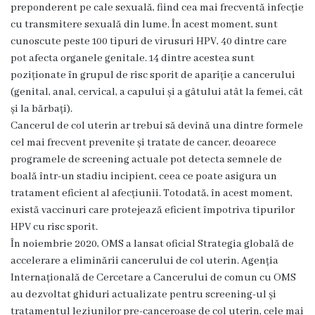
g
preponderent pe cale sexuală, fiind cea mai frecventă infecție
cu transmitere sexuală din lume. În acest moment, sunt
r
cunoscute peste 100 tipuri de virusuri HPV, 40 dintre care
a
pot afecta organele genitale. 14 dintre acestea sunt
poziționate în grupul de risc sporit de apariție a cancerului
m
(genital, anal, cervical, a capului și a gâtului atât la femei, cât
a
și la bărbați).
Cancerul de col uterin ar trebui să devină una dintre formele
cel mai frecvent prevenite și tratate de cancer, deoarece
C
programele de screening actuale pot detecta semnele de
o
boală într-un stadiu incipient, ceea ce poate asigura un
tratament eficient al afecțiunii. Totodată, în acest moment,
n
există vaccinuri care protejează eficient împotriva tipurilor
d
HPV cu risc sporit.
În noiembrie 2020, OMS a lansat oficial Strategia globală de
u
accelerare a eliminării cancerului de col uterin. Agenția
c
Internațională de Cercetare a Cancerului de comun cu OMS
au dezvoltat ghiduri actualizate pentru screening-ul și
e
tratamentul leziunilor pre-canceroase de col uterin, cele mai