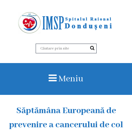
D
e
s
p
r
Meniu
e
n
o
Săptămâna Europeană de
i
prevenire a cancerului de col
I