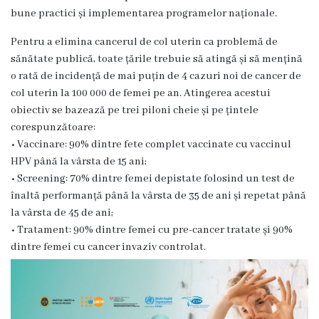
r
bune practici și implementarea programelor naționale.
e
Pentru a elimina cancerul de col uterin ca problemă de
a
sănătate publică, toate țările trebuie să atingă și să mențină
o rată de incidență de mai puțin de 4 cazuri noi de cancer de
col uterin la 100 000 de femei pe an. Atingerea acestui
C
obiectiv se bazează pe trei piloni cheie și pe țintele
o
corespunzătoare:
• Vaccinare: 90% dintre fete complet vaccinate cu vaccinul
n
HPV până la vârsta de 15 ani;
t
• Screening: 70% dintre femei depistate folosind un test de
înaltă performanță până la vârsta de 35 de ani și repetat până
a
la vârsta de 45 de ani;
c
• Tratament: 90% dintre femei cu pre-cancer tratate și 90%
dintre femei cu cancer invaziv controlat.
t
e
S