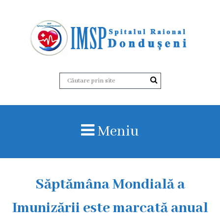
D
e
s
p
r
Meniu
e
n
o
Săptămâna Mondială a
i
Imunizării este marcată anual
I