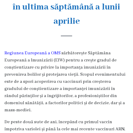
s
în ultima săptămână a lunii
t
aprilie
o
r
i
Regiunea Europeană a OMS
sărbătorește Săptămâna
a
Europeană a Imunizării (EIW) pentru a crește gradul de
conștientizare cu privire la importanța imunizării în
O
prevenirea bolilor și protejarea vieții. Scopul evenimentului
este de a spori acoperirea cu vaccinuri prin creșterea
r
gradului de conștientizare a importanței imunizării în
g
rândul părinților și a îngrijitorilor, a profesioniștilor din
domeniul sănătății, a factorilor politici și de decizie, dar și a
a
mass-mediei.
n
De peste două sute de ani, începând cu primul vaccin
i
împotriva variolei și până la cele mai recente vaccinuri ARN,