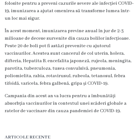
g
folosite pentru a preveni cazurile severe ale infecției COVID-
19, imunizarea a ajutat omenirea să transforme lumea într-
r
un loc mai sigur.
a
În acest moment, imunizarea previne anual în jur de 2-3
m
milioane de decese survenite din cauza bolilor infecțioase.
Peste 20 de boli pot fi astăzi prevenite cu ajutorul
a
vaccinurilor. Acestea sunt cancerul de col uterin, holera,
difteria, Hepatita B, encefalita japoneză, rujeola, meningita,
C
parotita, tuberculoza, tusea convulsivă, pneumonia,
o
poliomielita, rabia, rotavirusul, rubeola, tetanosul, febra
tifoidă, varicela, febra galbenă, gripa și COVID-19.
n
Campania din acest an va lucra pentru a îmbunătăți
d
absorbția vaccinurilor în contextul unei scăderi globale a
u
ratelor de vaccinare din cauza pandemiei de COVID-19.
c
e
ARTICOLE RECENTE