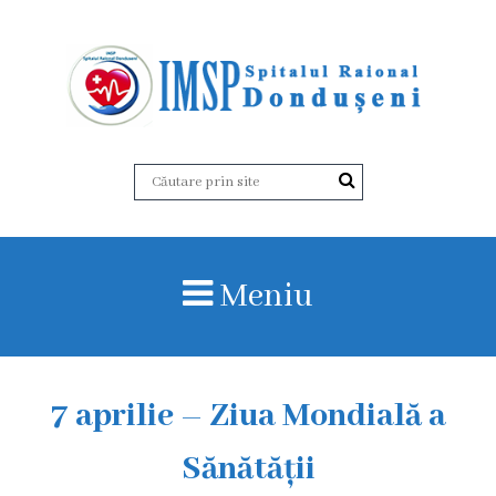
D
e
s
p
r
Meniu
e
n
o
7 aprilie – Ziua Mondială a
i
Sănătății
I