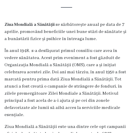
s
t
o
Ziua Mondială a Sănătății
se sărbătorește anual pe data de 7
aprilie, promovând beneficiile unei bune stări de sănătate și
r
a bunăstării fizice și psihice în întreaga lume.
i
În anul 1948, s-a desfășurat primul consiliu care avea în
a
vedere sănătatea. Acest prim eveniment a fost găzduit de
Organizația Mondială a Sănătății (OMS), care a și inițiat
O
celebrarea acestei zile. Doi ani mai târziu, în anul 1950 a fost
marcată pentru prima dată Ziua Mondială a Sănătății. Tot
r
atunci a fost creată o campanie de strângere de fonduri, în
g
zilele premergătoare Zilei Mondiale a Sănătății. Motivul
principal a fost acela de a-i ajuta și pe cei din zonele
a
defavorizate ale lumii să aibă acces la serviciile medicale
n
esențiale.
i
Ziua Mondială a Sănătății este una dintre cele opt campanii