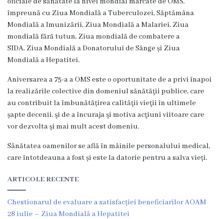
oficiale de sănătate la nivel mondial marcate de OMS,
g
împreună cu Ziua Mondială a Tuberculozei, Săptămâna
r
Mondială a Imunizării, Ziua Mondială a Malariei, Ziua
mondială fără tutun, Ziua mondială de combatere a
a
SIDA, Ziua Mondială a Donatorului de Sânge și Ziua
m
Mondială a Hepatitei.
a
Aniversarea a 75-a a OMS este o oportunitate de a privi înapoi
la realizările colective din domeniul sănătăţii publice, care
C
au contribuit la îmbunătățirea calităţii vieţii în ultimele
șapte decenii, şi de a încuraja şi motiva acţiuni viitoare care
o
vor dezvolta şi mai mult acest domeniu.
n
Sănătatea oamenilor se află în mâinile personalului medical,
d
care întotdeauna a fost și este la datorie pentru a salva vieți.
u
ARTICOLE RECENTE
c
Chestionarul de evaluare a satisfacției beneficiarilor AOAM
e
28 iulie – Ziua Mondială a Hepatitei