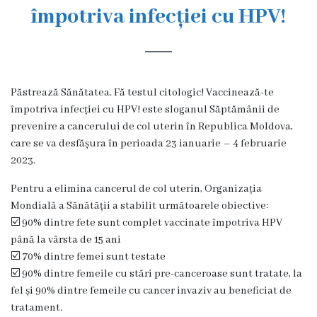
s
împotriva infecției cu HPV!
t
o
r
Păstrează Sănătatea. Fă testul citologic! Vaccinează-te
i
împotriva infecției cu HPV! este sloganul Săptămânii de
prevenire a cancerului de col uterin în Republica Moldova,
a
care se va desfășura în perioada 23 ianuarie – 4 februarie
2023.
O
Pentru a elimina cancerul de col uterin, Organizația
r
Mondială a Sănătății a stabilit următoarele obiective:
g
☑️ 90% dintre fete sunt complet vaccinate împotriva HPV
până la vârsta de 15 ani
a
☑️ 70% dintre femei sunt testate
n
☑️ 90% dintre femeile cu stări pre-canceroase sunt tratate, la
fel și 90% dintre femeile cu cancer invaziv au beneficiat de
i
tratament.