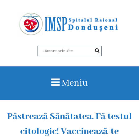
D
e
s
p
r
Meniu
e
n
o
Păstrează Sănătatea. Fă testul
i
citologic! Vaccinează-te
I