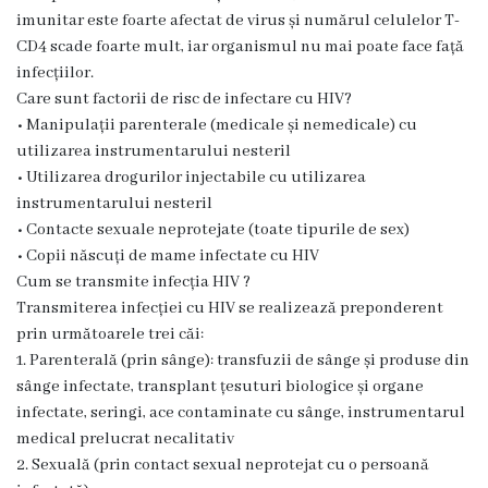
g
imunitar este foarte afectat de virus și numărul celulelor T-
CD4 scade foarte mult, iar organismul nu mai poate face față
r
infecțiilor.
a
Care sunt factorii de risc de infectare cu HIV?
• Manipulații parenterale (medicale și nemedicale) cu
m
utilizarea instrumentarului nesteril
a
• Utilizarea drogurilor injectabile cu utilizarea
instrumentarului nesteril
C
• Contacte sexuale neprotejate (toate tipurile de sex)
• Copii născuți de mame infectate cu HIV
o
Cum se transmite infecția HIV ?
n
Transmiterea infecției cu HIV se realizează preponderent
prin următoarele trei căi:
d
1. Parenterală (prin sânge): transfuzii de sânge și produse din
u
sânge infectate, transplant țesuturi biologice și organe
infectate, seringi, ace contaminate cu sânge, instrumentarul
c
medical prelucrat necalitativ
e
2. Sexuală (prin contact sexual neprotejat cu o persoană