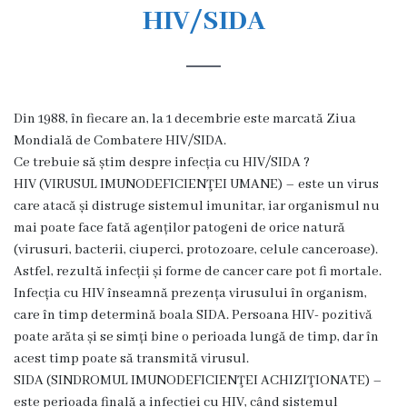
s
HIV/SIDA
t
o
r
Din 1988, în fiecare an, la 1 decembrie este marcată Ziua
i
Mondială de Combatere HIV/SIDA.
Ce trebuie să știm despre infecția cu HIV/SIDA ?
a
HIV (VIRUSUL IMUNODEFICIENŢEI UMANE) – este un virus
care atacă și distruge sistemul imunitar, iar organismul nu
O
mai poate face fată agenților patogeni de orice natură
(virusuri, bacterii, ciuperci, protozoare, celule canceroase).
r
Astfel, rezultă infecții și forme de cancer care pot fi mortale.
g
Infecția cu HIV înseamnă prezența virusului în organism,
care în timp determină boala SIDA. Persoana HIV- pozitivă
a
poate arăta și se simți bine o perioada lungă de timp, dar în
n
acest timp poate să transmită virusul.
SIDA (SINDROMUL IMUNODEFICIENŢEI ACHIZIŢIONATE) –
i
este perioada finală a infecției cu HIV, când sistemul