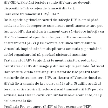
HIV/SIDA. Există și testele rapide HIV care au devenit
C
disponibile într-o rețea de farmacii din țară.
Care este tratamentul HIV/SIDA ?
o
De la apariția primelor cazuri de infecție HIV la om și până
m
astăzi au fost descoperite numeroase medicamente care pot
lupta cu HIV, dar niciun tratament care să vindece infecția cu
i
HIV. Tratamentul specific infecției cu HIV se numește
s
antiretroviral (ARV) și își exercită acțiunea direct asupra
virusului, împiedicând multiplicarea acestuia și permițând
i
astfel organismului să-și refacă sistemul imunitar.
i
Tratamentul ARV te ajută să te menții sănătos, reducând
cantitatea de HIV din sânge și din secrețiile genitale. Întrucât
A
încărcătura virală este singurul factor de risc pentru toate
modurile de transmitere HIV, utilizarea ARV scade riscul ca
c
HIV să fie transmis de la o persoană la alta. Studiile arată că
h
terapia antiretrovirală reduce riscul transmiterii HIV pe cale
sexuală, mai ales în cazul cuplurilor sero-discordante, dar și
i
de la mamă la făt.
z
Profilaxia Pre-expunere (PrEP) și Post-expunere (PEP):