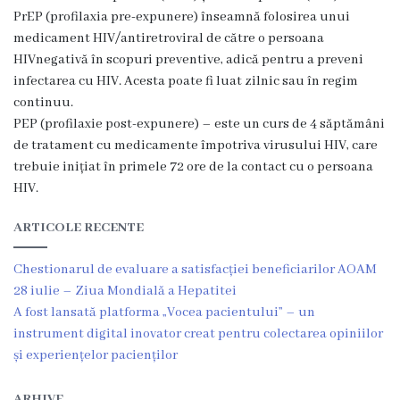
PrEP (profilaxia pre-expunere) înseamnă folosirea unui
i
medicament HIV/antiretroviral de către o persoana
ț
HIVnegativă în scopuri preventive, adică pentru a preveni
infectarea cu HIV. Acesta poate fi luat zilnic sau în regim
i
continuu.
i
PEP (profilaxie post-expunere) – este un curs de 4 săptămâni
de tratament cu medicamente împotriva virusului HIV, care
p
trebuie inițiat în primele 72 ore de la contact cu o persoana
u
HIV.
b
ARTICOLE RECENTE
l
Chestionarul de evaluare a satisfacției beneficiarilor AOAM
i
28 iulie – Ziua Mondială a Hepatitei
c
A fost lansată platforma „Vocea pacientului” – un
instrument digital inovator creat pentru colectarea opiniilor
e
și experiențelor pacienților
I
ARHIVE