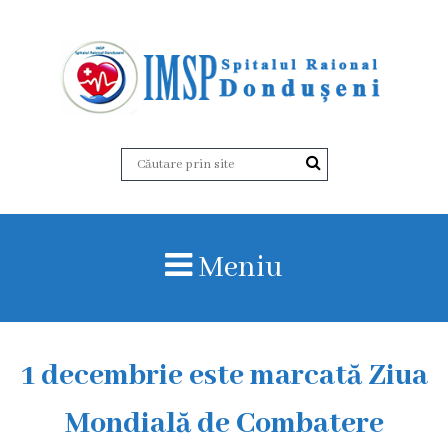
D
e
s
p
r
Meniu
e
n
o
1 decembrie este marcată Ziua
i
Mondială de Combatere
I