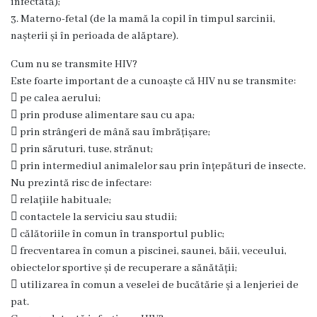
infectată);
r
3. Materno-fetal (de la mamă la copil în timpul sarcinii,
e
nașterii și în perioada de alăptare).
a
Cum nu se transmite HIV?
Este foarte important de a cunoaște că HIV nu se transmite:
C
 pe calea aerului;
 prin produse alimentare sau cu apa;
o
 prin strângeri de mână sau îmbrățișare;
n
 prin săruturi, tuse, strănut;
 prin intermediul animalelor sau prin înțepături de insecte.
t
Nu prezintă risc de infectare:
a
 relațiile habituale;
 contactele la serviciu sau studii;
c
 călătoriile în comun în transportul public;
t
 frecventarea în comun a piscinei, saunei, băii, veceului,
obiectelor sportive și de recuperare a sănătății;
e
 utilizarea în comun a veselei de bucătărie și a lenjeriei de
pat.
S