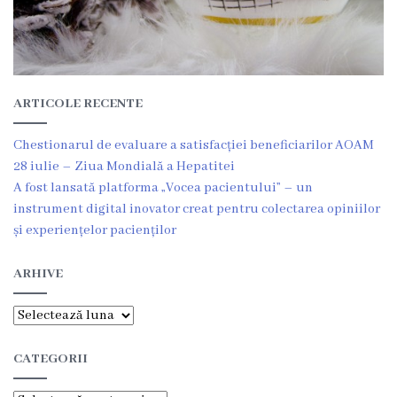
g
r
a
m
ARTICOLE RECENTE
a
Chestionarul de evaluare a satisfacției beneficiarilor AOAM
28 iulie – Ziua Mondială a Hepatitei
C
A fost lansată platforma „Vocea pacientului” – un
instrument digital inovator creat pentru colectarea opiniilor
o
și experiențelor pacienților
n
ARHIVE
d
u
Arhive
c
CATEGORII
e