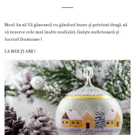
s
t
o
Noul An să Vă găsească cu gânduri bune şi prieteni dragi, să
vă rezerve cele mai înalte realizări, liniște sufletească și
r
lucruri frumoase !
i
LA MULȚI ANI !
a
O
r
g
a
n
i