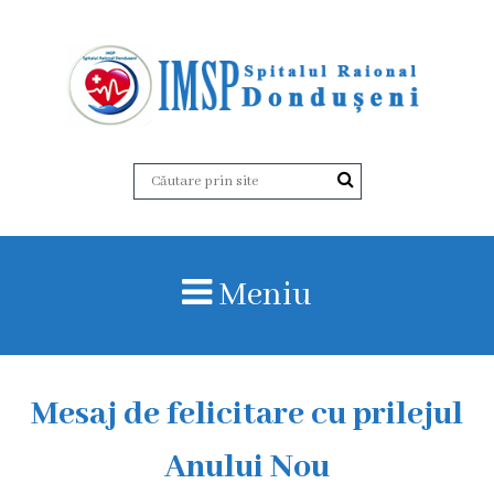
D
e
s
p
r
Meniu
e
n
o
Mesaj de felicitare cu prilejul
i
Anului Nou
I