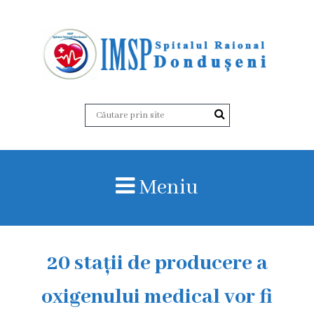
D
e
s
p
r
Meniu
e
n
o
20 stații de producere a
i
oxigenului medical vor fi
I