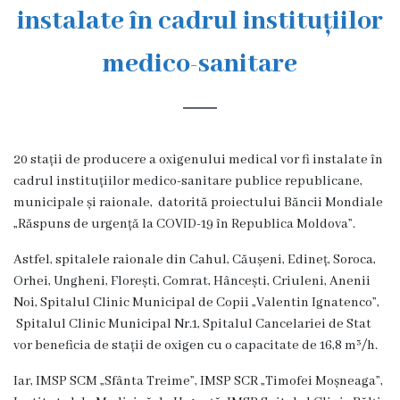
s
instalate în cadrul instituțiilor
t
medico-sanitare
o
r
i
20 stații de producere a oxigenului medical vor fi instalate în
a
cadrul instituțiilor medico-sanitare publice republicane,
municipale și raionale, datorită proiectului Băncii Mondiale
O
„Răspuns de urgență la COVID-19 în Republica Moldova”.
r
Astfel, spitalele raionale din Cahul, Căușeni, Edineț, Soroca,
g
Orhei, Ungheni, Florești, Comrat, Hâncești, Criuleni, Anenii
Noi, Spitalul Clinic Municipal de Copii „Valentin Ignatenco”,
a
Spitalul Clinic Municipal Nr.1, Spitalul Cancelariei de Stat
n
vor beneficia de stații de oxigen cu o capacitate de 16,8 m³/h.
i
Iar, IMSP SCM „Sfânta Treime”, IMSP SCR „Timofei Moșneaga”,