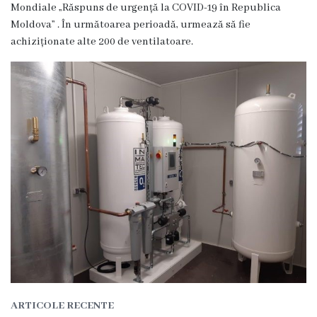
r
Mondiale „Răspuns de urgență la COVID-19 în Republica
Moldova” . În următoarea perioadă, urmează să fie
e
achiziționate alte 200 de ventilatoare.
a
C
o
n
t
a
c
t
e
ARTICOLE RECENTE
S