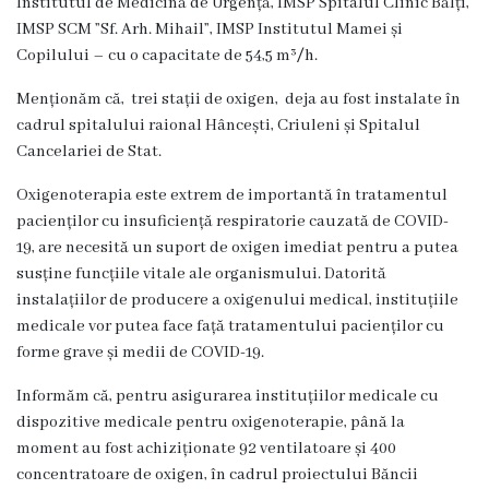
Institutul de Medicină de Urgență, IMSP Spitalul Clinic Bălți,
g
IMSP SCM ”Sf. Arh. Mihail”, IMSP Institutul Mamei și
r
Copilului – cu o capacitate de 54,5 m³
/
h.
a
Menționăm că, trei stații de oxigen, deja au fost instalate în
cadrul spitalului raional Hâncești, Criuleni și Spitalul
m
Cancelariei de Stat.
a
Oxigenoterapia este extrem de importantă în tratamentul
pacienților cu insuficiență respiratorie cauzată de COVID-
C
19, are necesită un suport de oxigen imediat pentru a putea
o
susține funcțiile vitale ale organismului. Datorită
instalațiilor de producere a oxigenului medical, instituțiile
n
medicale vor putea face față tratamentului pacienților cu
d
forme grave și medii de COVID-19.
u
Informăm că, pentru asigurarea instituțiilor medicale cu
c
dispozitive medicale pentru oxigenoterapie, până la
moment au fost achiziționate 92 ventilatoare și 400
e
concentratoare de oxigen, în cadrul proiectului Băncii