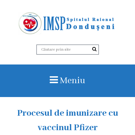
D
e
s
p
r
Meniu
e
n
o
Procesul de imunizare cu
i
vaccinul Pfizer
I