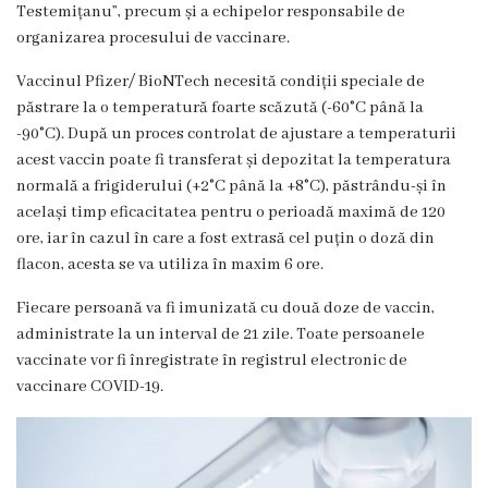
g
Testemițanu”, precum și a echipelor responsabile de
organizarea procesului de vaccinare.
r
Vaccinul Pfizer/ BioNTech necesită condiții speciale de
a
păstrare la o temperatură foarte scăzută (-60°C până la
m
-90°C). După un proces controlat de ajustare a temperaturii
acest vaccin poate fi transferat și depozitat la temperatura
a
normală a frigiderului (+2°C până la +8°C), păstrându-și în
același timp eficacitatea pentru o perioadă maximă de 120
C
ore, iar în cazul în care a fost extrasă cel puțin o doză din
o
flacon, acesta se va utiliza în maxim 6 ore.
n
Fiecare persoană va fi imunizată cu două doze de vaccin,
administrate la un interval de 21 zile. Toate persoanele
d
vaccinate vor fi înregistrate în registrul electronic de
u
vaccinare COVID-19.
c
e