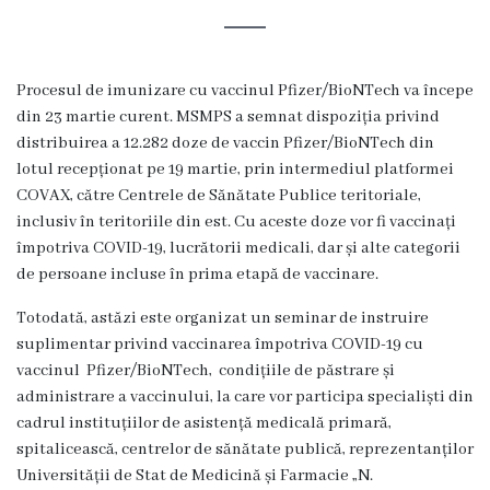
s
t
o
Procesul de imunizare cu vaccinul Pfizer/BioNTech va începe
din 23 martie curent. MSMPS a semnat dispoziția privind
r
distribuirea a 12.282 doze de vaccin Pfizer/BioNTech din
i
lotul recepționat pe 19 martie, prin intermediul platformei
COVAX, către Centrele de Sănătate Publice teritoriale,
a
inclusiv în teritoriile din est. Cu aceste doze vor fi vaccinați
împotriva COVID-19, lucrătorii medicali, dar și alte categorii
O
de persoane incluse în prima etapă de vaccinare.
r
Totodată, astăzi este organizat un seminar de instruire
g
suplimentar privind vaccinarea împotriva COVID-19 cu
vaccinul Pfizer/BioNTech, condițiile de păstrare și
a
administrare a vaccinului, la care vor participa specialiști din
n
cadrul instituțiilor de asistență medicală primară,
spitalicească, centrelor de sănătate publică, reprezentanților
i
Universității de Stat de Medicină și Farmacie „N.