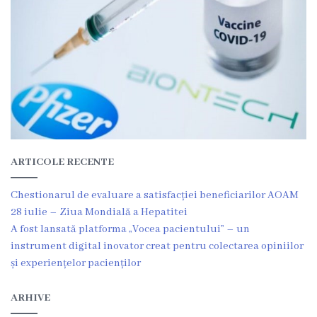
r
e
a
C
o
n
ARTICOLE RECENTE
t
Chestionarul de evaluare a satisfacției beneficiarilor AOAM
a
28 iulie – Ziua Mondială a Hepatitei
c
A fost lansată platforma „Vocea pacientului” – un
instrument digital inovator creat pentru colectarea opiniilor
t
și experiențelor pacienților
e
ARHIVE
S