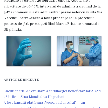
Medicale, la data de 26 februarie curent. Acesta are o
r
eficacitate de 60-90%, intervalul de administrare fiind de la
e
4-12 săptămâni și este administrat persoanelor cu vârsta 18+.
Vaccinul AstraZeneca a fost aprobat până în prezent în
a
peste 50 de țări, prima țară fiind Marea Britanie, urmată de
UE și India.
C
o
n
t
a
c
ARTICOLE RECENTE
t
Chestionarul de evaluare a satisfacției beneficiarilor AOAM
e
28 iulie – Ziua Mondială a Hepatitei
A fost lansată platforma „Vocea pacientului” – un
S