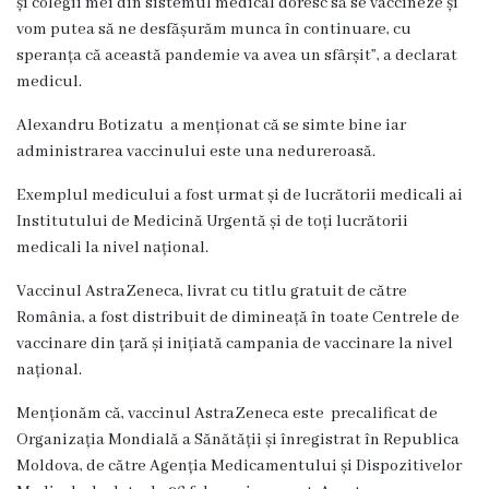
și colegii mei din sistemul medical doresc să se vaccineze și
g
vom putea să ne desfășurăm munca în continuare, cu
r
speranța că această pandemie va avea un sfârșit”, a declarat
medicul.
a
Alexandru Botizatu a menționat că se simte bine iar
m
administrarea vaccinului este una nedureroasă.
a
Exemplul medicului a fost urmat și de lucrătorii medicali ai
Institutului de Medicină Urgentă și de toți lucrătorii
C
medicali la nivel național.
o
Vaccinul AstraZeneca, livrat cu titlu gratuit de către
n
România, a fost distribuit de dimineață în toate Centrele de
d
vaccinare din țară și inițiată campania de vaccinare la nivel
național.
u
Menționăm că, vaccinul AstraZeneca este precalificat de
c
Organizația Mondială a Sănătății și înregistrat în Republica
e
Moldova, de către Agenția Medicamentului și Dispozitivelor