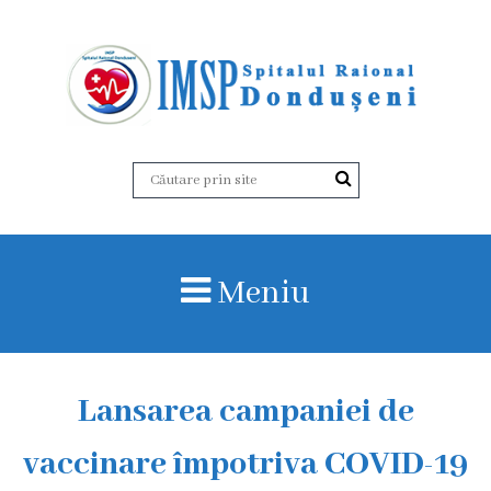
D
e
s
p
r
Meniu
e
n
o
Lansarea campaniei de
i
vaccinare împotriva COVID-19
I