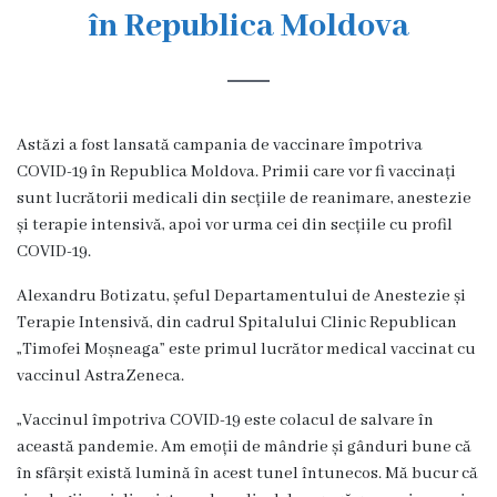
s
în Republica Moldova
t
o
r
Astăzi a fost lansată campania de vaccinare împotriva
i
COVID-19 în Republica Moldova. Primii care vor fi vaccinați
sunt lucrătorii medicali din secțiile de reanimare, anestezie
a
și terapie intensivă, apoi vor urma cei din secțiile cu profil
COVID-19.
O
Alexandru Botizatu, șeful Departamentului de Anestezie și
r
Terapie Intensivă, din cadrul Spitalului Clinic Republican
g
„Timofei Moșneaga” este primul lucrător medical vaccinat cu
vaccinul AstraZeneca.
a
„Vaccinul împotriva COVID-19 este colacul de salvare în
n
această pandemie. Am emoții de mândrie și gânduri bune că
i
în sfârșit există lumină în acest tunel întunecos. Mă bucur că