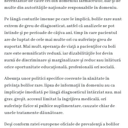
nerentabile de către cei din domeniul farmaceutic, dar şi de
e
multe din autorităţile naţionale responsabile în domeniu.
r
Pe lângă costurile imense pe care le implică, bolile rare sunt
extrem de greu de diagnosticat, astfel că analizele se pot
v
întinde şi pe perioade de câţiva ani, timp în care pacientul
i
are de luptat de cele mai multe ori cu suferinţe greu de
suportat. Mai mult, speranţa de viaţă a pacienţilor cu boli
c
rare este semnificativ redusă, iar dizabilităţile lor devin
i
sursă de discriminare şi marginalizare şi reduc sau înlătură
orice oportunitate educaţională, profesională ori socială.
i
Abesnţa unor politici specifice coerente în sănătate în
ș
privinţa bolilor rare, lipsa de informaţii în domeniu au ca
i
implicaţie imediată pe lângă diagnosticul întârziat sau, mai
grav, greşit, accesul limitat la îngrijirea medicală, ori
C
suferinţe fizice si psihice suplimentare, cauzate chiar de
o
unele tratamente dăunătoare.
m
Deşi conform ratei europene oficiale de prevalenţă a bolilor