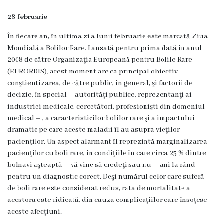
s
28 februarie
t
În fiecare an, în ultima zi a lunii februarie este marcată Ziua
o
Mondială a Bolilor Rare. Lansată pentru prima dată în anul
r
2008 de către Organizaţia Europeană pentru Bolile Rare
(EURORDIS), acest moment are ca principal obiectiv
i
conştientizarea, de către public, în general, şi factorii de
a
decizie, în special – autorităţi publice, reprezentanţi ai
industriei medicale, cercetători, profesionişti din domeniul
O
medical – , a caracteristicilor bolilor rare şi a impactului
dramatic pe care aceste maladii îl au asupra vieţilor
r
pacienţilor. Un aspect alarmant îl reprezintă marginalizarea
g
pacienţilor cu boli rare, în condiţiile în care circa 25 % dintre
bolnavi aşteaptă – vă vine să credeţi sau nu – ani la rând
a
pentru un diagnostic corect. Deşi numărul celor care suferă
n
de boli rare este considerat redus, rata de mortalitate a
acestora este ridicată, din cauza complicaţiilor care însoţesc
i
aceste afecţiuni.