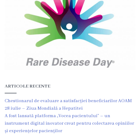
C
o
m
i
s
i
i
ARTICOLE RECENTE
A
Chestionarul de evaluare a satisfacției beneficiarilor AOAM
c
28 iulie – Ziua Mondială a Hepatitei
h
A fost lansată platforma „Vocea pacientului” – un
instrument digital inovator creat pentru colectarea opiniilor
i
și experiențelor pacienților
z