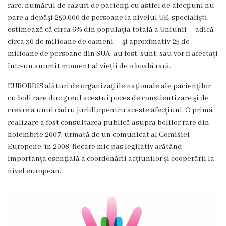
i
rare, numărul de cazuri de pacienţi cu astfel de afecţiuni nu
pare a depăşi 250.000 de persoane la nivelul UE, specialişti
s
estimează că circa 6% din populaţia totală a Uniunii – adică
i
circa 30 de milioane de oameni – şi aproximativ 25 de
milioane de persoane din SUA, au fost, sunt, sau vor fi afectaţi
i
într-un anumit moment al vieţii de o boală rară.
S
EURORDIS alături de organizaţiile naţionale ale pacienţilor
cu boli rare duc greul acestui poces de conştientizare şi de
e
creare a unui cadru juridic pentru aceste afecţiuni. O primă
r
realizare a fost consultarea publică asupra bolilor rare din
noiembrie 2007, urmată de un comunicat al Comisiei
v
Europene, în 2008, fiecare mic pas legilativ arătând
i
importanţa esenţială a coordonării acţiunilor şi cooperării la
nivel european.
c
i
i