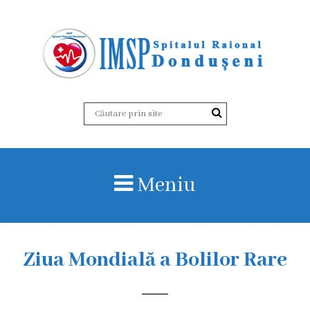
D
e
s
p
r
Meniu
e
n
o
Ziua Mondială a Bolilor Rare
i
I