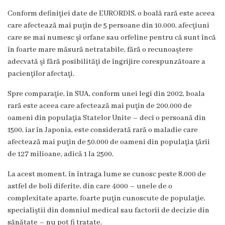
g
Conform definiţiei date de EURORDIS, o boală rară este aceea
r
care afectează mai puţin de 5 persoane din 10.000, afecţiuni
care se mai numesc şi orfane sau orfeline pentru că sunt încă
a
în foarte mare măsură netratabile, fără o recunoaştere
m
adecvată şi fără posibilităţi de îngrijire corespunzătoare a
pacienţilor afectaţi.
a
Spre comparaţie, în SUA, conform unei legi din 2002, boala
C
rară este aceea care afectează mai puţin de 200.000 de
oameni din populaţia Statelor Unite – deci o persoană din
o
1500, iar în Japonia, este considerată rară o maladie care
n
afectează mai puţin de 50.000 de oameni din populaţia ţării
de 127 milioane, adică 1 la 2500.
d
La acest moment, în întraga lume se cunosc peste 8.000 de
u
astfel de boli diferite, din care 4000 – unele de o
c
complexitate aparte, foarte puţin cunoscute de populaţie,
specialiştii din domniul medical sau factorii de decizie din
e
sănătate – nu pot fi tratate.