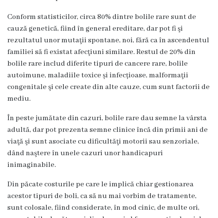
r
Conform statisticilor, circa 80% dintre bolile rare sunt de
e
cauză genetică, fiind în general ereditare, dar pot fi şi
a
rezultatul unor mutaţii spontane, noi, fără ca în ascendentul
familiei să fi existat afecţiuni similare. Restul de 20% din
bolile rare includ diferite tipuri de cancere rare, bolile
C
autoimune, maladiile toxice și infecțioase, malformaţii
o
congenitale şi cele create din alte cauze, cum sunt factorii de
mediu.
n
t
În peste jumătate din cazuri, bolile rare dau semne la vârsta
adultă, dar pot prezenta semne clinice încă din primii ani de
a
viaţă şi sunt asociate cu dificultăţi motorii sau senzoriale,
c
dând naştere în unele cazuri unor handicapuri
inimaginabile.
t
Din păcate costurile pe care le implică chiar gestionarea
e
acestor tipuri de boli, ca să nu mai vorbim de tratamente,
sunt colosale, fiind considerate, în mod cinic, de multe ori,
S