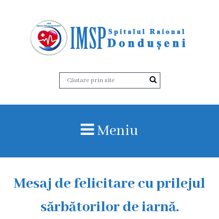
D
e
s
p
r
Meniu
e
n
o
Mesaj de felicitare cu prilejul
i
sărbătorilor de iarnă.
I