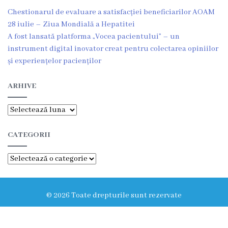
g
Chestionarul de evaluare a satisfacției beneficiarilor AOAM
r
28 iulie – Ziua Mondială a Hepatitei
A fost lansată platforma „Vocea pacientului” – un
a
instrument digital inovator creat pentru colectarea opiniilor
m
și experiențelor pacienților
a
ARHIVE
C
Arhive
o
CATEGORII
n
Categorii
d
u
© 2026 Toate drepturile sunt rezervate
c
e