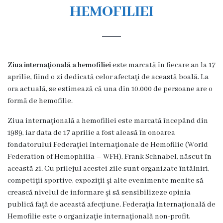
s
HEMOFILIEI
t
o
r
Ziua internaţională a hemofiliei
este marcată în fiecare an la 17
i
aprilie, fiind o zi dedicată celor afectaţi de această boală. La
ora actuală, se estimează că una din 10.000 de persoane are o
a
formă de hemofilie.
O
Ziua internaţională a hemofiliei este marcată începând din
1989, iar data de 17 aprilie a fost aleasă în onoarea
r
fondatorului Federaţiei Internaţionale de Hemofilie (World
g
Federation of Hemophilia – WFH), Frank Schnabel, născut în
această zi. Cu prilejul acestei zile sunt organizate întâlniri,
a
competiţii sportive, expoziţii şi alte evenimente menite să
n
crească nivelul de informare şi să sensibilizeze opinia
publică faţă de această afecţiune. Federaţia Internaţională de
i
Hemofilie este o organizaţie internaţională non-profit,