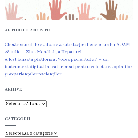
e
r
v
ARTICOLE RECENTE
i
Chestionarul de evaluare a satisfacției beneficiarilor AOAM
28 iulie – Ziua Mondială a Hepatitei
c
A fost lansată platforma „Vocea pacientului” – un
i
instrument digital inovator creat pentru colectarea opiniilor
și experiențelor pacienților
i
ș
ARHIVE
i
Arhive
C
o
CATEGORII
m
Categorii