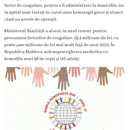
r
factor de coagulare, pentru a fi administrate la domiciliu, iar
în spital sunt tratați în cazul unor hemoragii grave și atunci
e
când au nevoie de operații.
a
Ministerul Sănătății a alocat, în anul curent, pentru
procurarea factorilor de coagulare, 25,4 milioane de lei, cu
C
peste șase milioane de lei mai mult față de anul 2022. În
o
Republica Moldova, sub supravegherea medicilor cu
hemofilie sunt 58 de copii și 116 adulți.
n
t
a
c
t
e
S