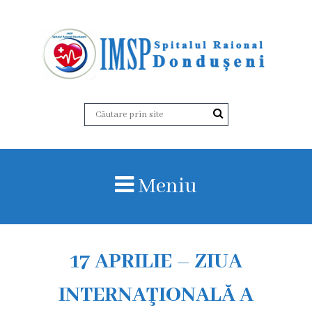
D
e
s
p
r
Meniu
e
n
o
17 APRILIE – ZIUA
i
INTERNAŢIONALĂ A
I