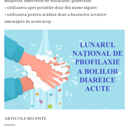
muştelor, insectelor de bucătărie, şoarecilor;
r
• utilizarea apei potabile doar din surse sigure;
e
• utilizarea pentru scăldat doar a bazinelor acvatice
amenajate în acest scop.
a
C
o
n
t
a
c
t
e
ARTICOLE RECENTE
S