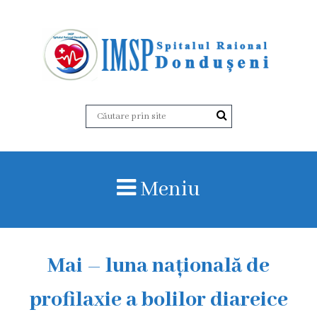
D
e
s
p
r
Meniu
e
n
o
Mai – luna națională de
i
profilaxie a bolilor diareice
I