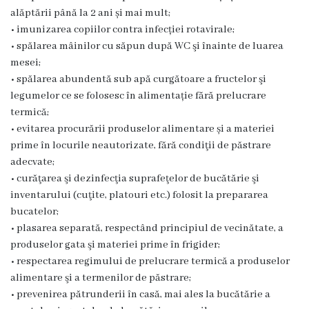
g
alăptării până la 2 ani și mai mult;
• imunizarea copiilor contra infecției rotavirale;
r
• spălarea mâinilor cu săpun după WC şi înainte de luarea
a
mesei;
• spălarea abundentă sub apă curgătoare a fructelor şi
m
legumelor ce se folosesc în alimentație fără prelucrare
a
termică;
• evitarea procurării produselor alimentare și a materiei
C
prime în locurile neautorizate, fără condiţii de păstrare
adecvate;
o
• curăţarea şi dezinfecţia suprafeţelor de bucătărie şi
n
inventarului (cuţite, platouri etc.) folosit la prepararea
bucatelor;
d
• plasarea separată, respectând principiul de vecinătate, a
u
produselor gata şi materiei prime în frigider;
• respectarea regimului de prelucrare termică a produselor
c
alimentare şi a termenilor de păstrare;
e
• prevenirea pătrunderii în casă, mai ales la bucătărie a