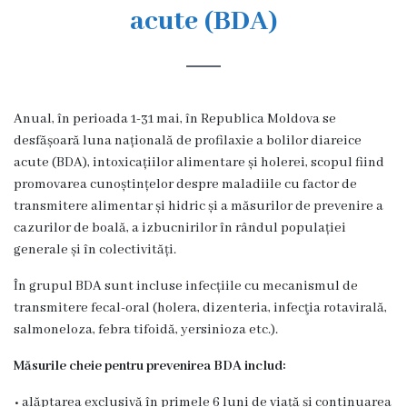
s
acute (BDA)
t
o
r
Anual, în perioada 1-31 mai, în Republica Moldova se
i
desfășoară luna națională de profilaxie a bolilor diareice
acute (BDA), intoxicațiilor alimentare și holerei, scopul fiind
a
promovarea cunoștințelor despre maladiile cu factor de
transmitere alimentar și hidric și a măsurilor de prevenire a
O
cazurilor de boală, a izbucnirilor în rândul populației
generale și în colectivități.
r
g
În grupul BDA sunt incluse infecțiile cu mecanismul de
transmitere fecal-oral (holera, dizenteria, infecţia rotavirală,
a
salmoneloza, febra tifoidă, yersinioza etc.).
n
Măsurile cheie pentru prevenirea BDA includ:
i
• alăptarea exclusivă în primele 6 luni de viață și continuarea